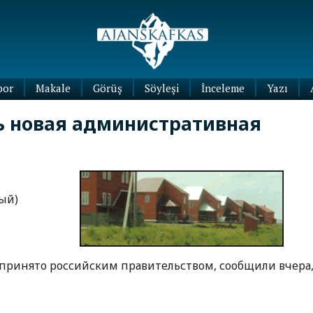
por
Makale
Görüş
Söyleşi
İnceleme
Yazı
Köşe
ь новая административная
Yazıları
Blog
Yazıları
вый)
принято российским правительством, сообщили вчера