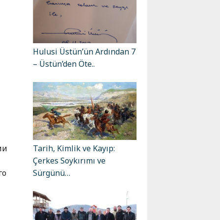
Hulusi Üstün’ün Ardından 7
– Üstün’den Öte..
Tarih, Kimlik ve Kayıp:
ии
Çerkes Soykırımı ve
Sürgünü…
го