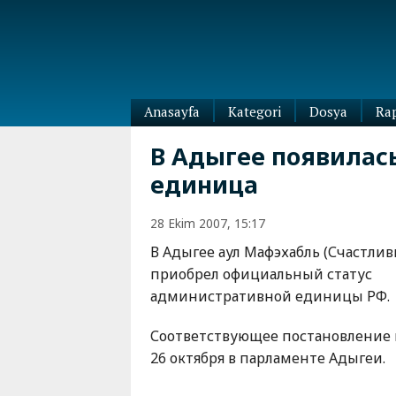
Anasayfa
Kategori
Dosya
Ra
Diaspora
В Адыгее появилас
Dünya
единица
Kafkasya
Abhazya
Kafkas-
28 Ekim 2007, 15:17
Ötesi
Adıgey
Azerbaycan
В Адыгее аул Мафэхабль (Счастли
Çeçenya
Ermenistan
приобрел официальный статус
Dağıstan
административной единицы РФ.
Gürcistan
Güney
Osetya
Соответствующее постановление 
İnguşetya
26 октября в парламенте Адыгеи.
Kabardey-
Balkar