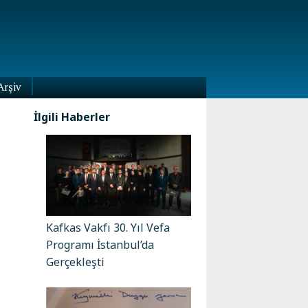
Arşiv
İlgili Haberler
Kafkas Vakfı 30. Yıl Vefa
Programı İstanbul’da
,
Gerçekleşti