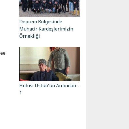
Deprem Bölgesinde
Muhacir Kardeşlerimizin
Örnekliği
гее
Hulusi Üstün'ün Ardından -
1