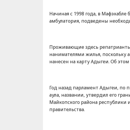
Karaçay-
Çerkes
Начиная с 1998 года, в Мафэхабле
Krasnodar
амбулатория, подведены необхо
Kray
Kuzey
Osetya
Проживающие здесь репатрианты 
Stavropol
нанимателями жилья, поскольку а
Kray
нанесен на карту Адыгеи. Об этом
Год назад парламент Адыгеи, по 
аула, названии, утвердил его гра
Майкопского района республики 
правительства.