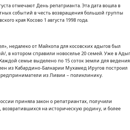
густа отмечают День репатрианта. Эта дата вошла в
тных событий в честь возвращения большой группы
ского края Косово 1 августа 1998 года.
ел», недалеко от Майкопа для косовских адыгов был
й/, в котором справили новоселье 20 семей. Уже в Ады
 Каждой семье выделено по 15 соток земли для ведения
смен из Кабардино-Балкарии Мухамед Иругов построил
а предприниматели из Ливии – поликлинику.
 России приняла закон о репатриантах, получили
, возвратившихся на историческую родину, и более
.