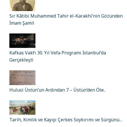
Sır Kâtibi Muhammed Tahir el-Karakhi’nin Gözünden
İmam Şamil
Kafkas Vakfı 30. Yıl Vefa Programı İstanbul’da
Gerçekleşti
Hulusi Üstün’ün Ardından 7 – Üstün’den Öte..
Tarih, Kimlik ve Kayıp: Çerkes Soykırımı ve Sürgünü…