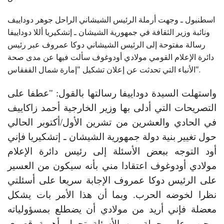
اسطنبول ـ وجهت أرملة الرئيس الشيشاني الراحل جوهر دوداييف
ونائبة وزير الثقافة في جمهورية الشيشان ـ إتشكيريا أللا دوداييفا
رسالة مفتوحة إلى الرئيس الشيشاني دوكا عمروف عبر رئيس
دائرة الإعلام القومي مولادي أودوغوف سألت فيها عن مدى صحة
الأنباء التي تحدثت عن إعلان تشكيل "إمارة شمال القفقاس".
واستهلت السيدة دوداييفا رسالتها بالقول: "عطفا على
التصريحات التي أدلى بها وزير الخارجية أحمد زاكاييف
في الحادي والعشرين من تشرين الأول/أكتوبر الحالي
حول تغيير بنية دولة جمهورية الشيشان ـ إتشكيريا فإني
أود التوجه ببعض الأسئلة إلى رئيس دائرة الإعلام
مولادي أودوغوف اعتقادا مني بأنه سيكون من العسير
على الرئيس دوكا عمروف الإجابة سريعا على أسئلتي
نظرا لخوضه الحرب. وبما أن هذا الأمر بات يشكل
معضلة فإني أريد من مولادي أن يضطلع بمسؤولياته
ويجيب على جملة من الأسئلة تحمل أهمية قصوى