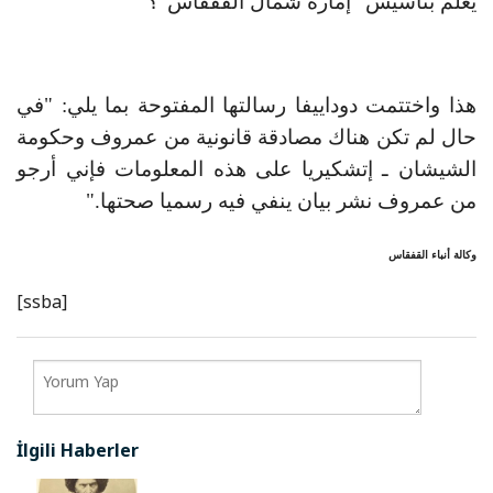
يعلم بتأسيس "إمارة شمال القفقاس"؟
هذا واختتمت دوداييفا رسالتها المفتوحة بما يلي: "في
حال لم تكن هناك مصادقة قانونية من عمروف وحكومة
الشيشان ـ إتشكيريا على هذه المعلومات فإني أرجو
من عمروف نشر بيان ينفي فيه رسميا صحتها."
وكالة أنباء القفقاس
[ssba]
İlgili Haberler