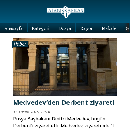
Anasayfa
Kategori
Dosya
Rapor
Makale
G
Haber
Medvedev’den Derbent ziyareti
13 Kasım 2015, 17:14
Rusya Başbakanı Dmitri Medvedev, bugün
Derbent’i ziyaret etti. Medvedev, ziyaretinde “I.