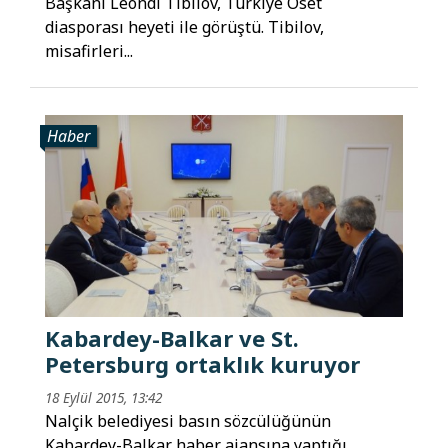
Başkanı Leondi Tibilov, Türkiye Oset
diasporası heyeti ile görüştü. Tibilov,
misafirleri...
Haber
Kabardey-Balkar ve St.
Petersburg ortaklık kuruyor
18 Eylül 2015, 13:42
Nalçik belediyesi basın sözcülüğünün
Kabardey-Balkar haber ajansına yaptığı