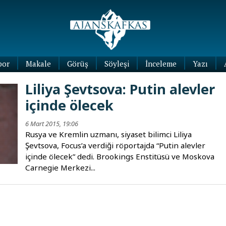
por
Makale
Görüş
Söyleşi
İnceleme
Yazı
Köşe
Liliya Şevtsova: Putin alevler
Yazıları
içinde ölecek
Blog
Yazıları
6 Mart 2015, 19:06
Rusya ve Kremlin uzmanı, siyaset bilimci Liliya
Şevtsova, Focus’a verdiği röportajda “Putin alevler
içinde ölecek” dedi. Brookings Enstitüsü ve Moskova
Carnegie Merkezi...