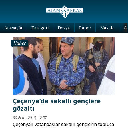
Anasayfa
Kategori
Dosya
Rapor
Makale
G
Haber
Çeçenya’da sakallı gençlere
gözaltı
30 Ekim 2015, 12:57
Çeçenyalı vatandaşlar sakallı gençlerin topluca