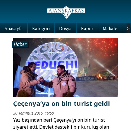
Anasayfa
Kategori
Dosya
Rapor
Makale
G
Haber
Çeçenya’ya on bin turist geldi
30 Temmuz 2015, 16:50
Yaz başından beri Çeçenya’yı on bin turist
ziyaret etti. Devlet destekli bir kuruluş olan