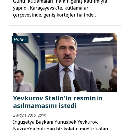
Günü” kutlamaları, halkın geniş katılımıyla
yapıldı. Karaçayevsk’te, kutlamalar
çerçevesinde, geniş kortejler halinde...
Haber
Yevkurov Stalin’in resminin
asılmamasını istedi
2 Mayıs 2016, 20:41
İnguşetya Başkanı Yunusbek Yevkurov,
Nazran’da bulunan bir kolejin müdürü olan