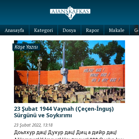
Anasayfa
Kategori
Dosya
Rapor
Makale
G
Köşe Yazısı
23 Şubat 1944 Vaynah (Çeçen-İnguş)
Sürgünü ve Soykırımı
23 Şubat 2022, 13:18
Доьлхур дац! Духур дац! Диц а дийр дац!