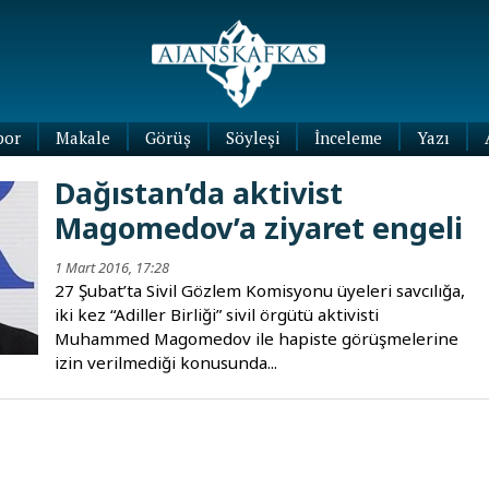
por
Makale
Görüş
Söyleşi
İnceleme
Yazı
Köşe
Dağıstan’da aktivist
Yazıları
Magomedov’a ziyaret engeli
Blog
Yazıları
1 Mart 2016, 17:28
27 Şubat’ta Sivil Gözlem Komisyonu üyeleri savcılığa,
iki kez “Adiller Birliği” sivil örgütü aktivisti
Muhammed Magomedov ile hapiste görüşmelerine
izin verilmediği konusunda...