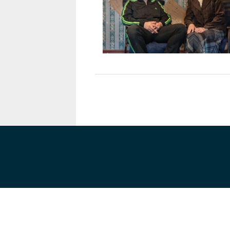
Karaçay-
Çerkes
Krasnodar
Kray
Kuzey
Osetya
Stavropol
Kray