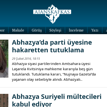
por
Makale
Görüş
Söyleşi
İnceleme
Yazı
Köşe
Abhazya’da parti üyesine
Yazıları
hakaretten tutuklama
Blog
Yazıları
29 Şubat 2016, 18:15
Abhazya siyasi partilerinden Amtsahara üyesi
Laşarela Kvitsiniya mahkeme kararıyla beş gün
tutuklandı. Tutuklama kararı, “Nujnaya Gazeta”da
yaşanan olay sebebiyle alındı. Abhazyalı...
Abhazya Suriyeli mültecileri
kabul ediyor