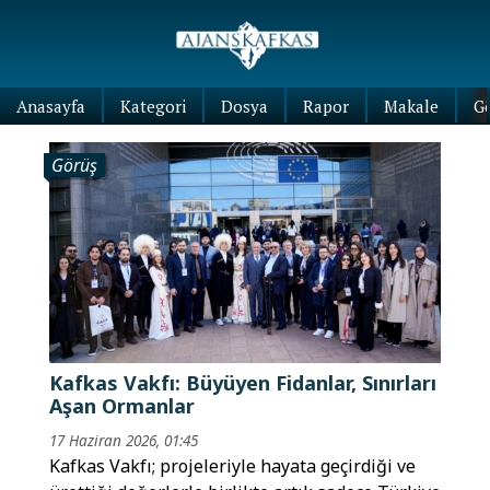
Anasayfa
Kategori
Dosya
Rapor
Makale
G
Görüş
Kafkas Vakfı: Büyüyen Fidanlar, Sınırları
Aşan Ormanlar
17 Haziran 2026, 01:45
Kafkas Vakfı; projeleriyle hayata geçirdiği ve