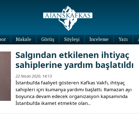
por
Makale
Görüş
Söyleşi
İnceleme
Yazı
Köşe
Salgından etkilenen ihtiyaç
Yazıları
sahiplerine yardım başlatıldı
Blog
Yazıları
22 Nisan 2020, 14:13
İstanbul’da faaliyet gösteren Kafkas Vakfı, ihtiyaç
sahipleri için kumanya yardımı başlattı. Ramazan ayı
boyunca devam edecek organizasyon kapsamında
İstanbul’da ikamet etmekte olan...