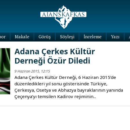
por
Makale
Görüş
Söyleşi
İnceleme
Yazı
Köşe
Adana Çerkes Kültür
Yazıları
Derneği Özür Diledi
Blog
Yazıları
9 Haziran 2015, 12:15
Adana Çerkes Kültür Derneği, 6 Haziran 2015’de
düzenledikleri yıl sonu gösterisinde Türkiye,
Çerkesya, Osetya ve Abhazya bayraklarının yanında
Çeçenya’yı temsilen Kadirov rejiminin...