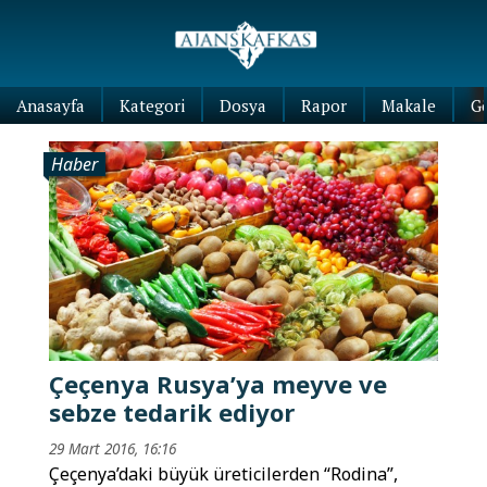
Anasayfa
Kategori
Dosya
Rapor
Makale
G
Haber
Çeçenya Rusya’ya meyve ve
sebze tedarik ediyor
29 Mart 2016, 16:16
Çeçenya’daki büyük üreticilerden “Rodina”,