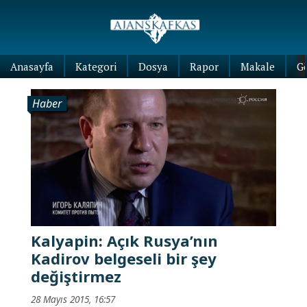
Anasayfa
Kategori
Dosya
Rapor
Makale
G
Haber
Kalyapin: Açık Rusya’nın
Kadirov belgeseli bir şey
değiştirmez
28 Mayıs 2015, 16:57