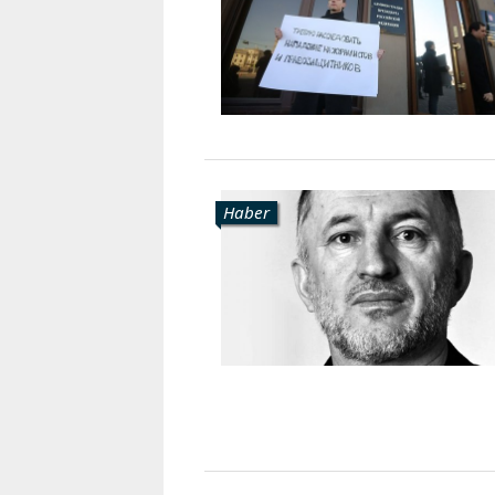
Karaçay-
Çerkes
Krasnodar
Kray
Kuzey
Osetya
Stavropol
Kray
Haber