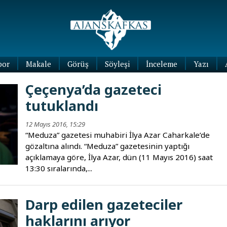
por
Makale
Görüş
Söyleşi
İnceleme
Yazı
Köşe
Çeçenya’da gazeteci
Yazıları
tutuklandı
Blog
Yazıları
12 Mayıs 2016, 15:29
“Meduza” gazetesi muhabiri İlya Azar Caharkale’de
gözaltına alındı. “Meduza” gazetesinin yaptığı
açıklamaya göre, İlya Azar, dün (11 Mayıs 2016) saat
13:30 sıralarında,...
Darp edilen gazeteciler
haklarını arıyor