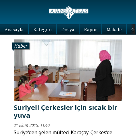
Anasayfa
Kategori
Dosya
Rapor
Makale
G
Haber
Suriyeli Çerkesler için sıcak bir
yuva
21 Ekim 2015, 11:40
Suriye’den gelen mülteci Karaçay-Çerkes’de