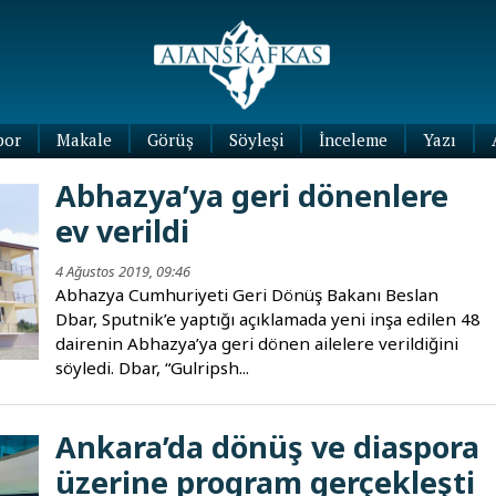
por
Makale
Görüş
Söyleşi
İnceleme
Yazı
Köşe
Abhazya’ya geri dönenlere
Yazıları
ev verildi
Blog
Yazıları
4 Ağustos 2019, 09:46
Abhazya Cumhuriyeti Geri Dönüş Bakanı Beslan
Dbar, Sputnik’e yaptığı açıklamada yeni inşa edilen 48
dairenin Abhazya’ya geri dönen ailelere verildiğini
söyledi. Dbar, “Gulripsh...
Ankara’da dönüş ve diaspora
üzerine program gerçekleşti