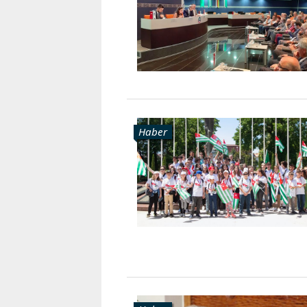
Karaçay-
Çerkes
Krasnodar
Kray
Kuzey
Osetya
Stavropol
Kray
Haber