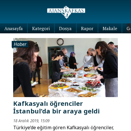
Anasayfa
Kategori
Dosya
Rapor
Makale
G
Haber
Kafkasyalı öğrenciler
İstanbul’da bir araya geldi
18 Aralık 2019, 15:09
Türkiye’de eğitim gören Kafkasyalı öğrenciler,