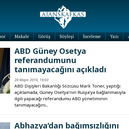
por
Makale
Görüş
Söyleşi
İnceleme
Yazı
Köşe
ABD Güney Osetya
Yazıları
referandumunu
Blog
Yazıları
tanımayacağını açıkladı
28 Mayıs 2016, 19:03
ABD Dışişleri Bakanlığı Sözcüsü Mark Toner, yaptığı
açıklamada, Güney Osetya’nın Rusya’ya bağlanmasıyla
ilgili yapacağı referandumu ABD yönetiminin
tanımayacağını...
Abhazya’dan bağımsızlığını