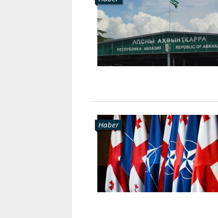
Karaçay-
Çerkes
Krasnodar
Kray
Kuzey
Osetya
Stavropol
Kray
Haber