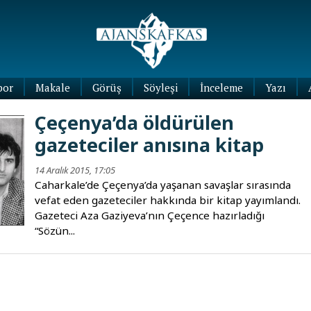
por
Makale
Görüş
Söyleşi
İnceleme
Yazı
Köşe
Çeçenya’da öldürülen
Yazıları
gazeteciler anısına kitap
Blog
Yazıları
14 Aralık 2015, 17:05
Caharkale’de Çeçenya’da yaşanan savaşlar sırasında
vefat eden gazeteciler hakkında bir kitap yayımlandı.
Gazeteci Aza Gaziyeva’nın Çeçence hazırladığı
“Sözün...