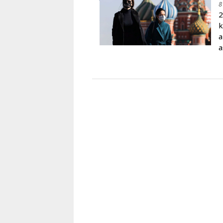
8
Karaçay-
2
Çerkes
k
Krasnodar
a
Kray
a
Kuzey
Osetya
Stavropol
Kray