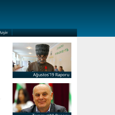
Arşiv
Ağustos’19 Raporu