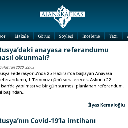
por
Makale
Görüş
Söyleşi
İnceleme
Yazı
Köşe
Rusya’daki anayasa referandumu
Yazıları
nasıl okunmalı?
Blog
Yazıları
0 Haziran 2020, 22:03
usya Federasyonu’nda 25 Haziran’da başlayan Anayasa
eferandumu, 1 Temmuz günü sona erecek. Aslında 22
isan’da yapılması ve bir gün sürmesi planlanan referandum,
ıl başından...
İlyas Kemaloğlu
Rusya’nın Covid-19’la imtihanı