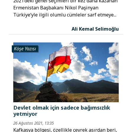
2021’deki genel seçimleri bir kez daha kazanan
Ermenistan Başbakanı Nikol Paşinyan
Türkiye’yle ilgili olumlu cümleler sarf etmeye...
Ali Kemal Selimoğlu
Köşe Yazısı
Devlet olmak için sadece bağımsızlık
yetmiyor
26 Ağustos 2021, 13:35
Kafkasya bölgesi, özellikle çeyrek asırdan beri,