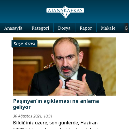
Anasayfa
Kategori
Dosya
Rapor
Makale
G
Köşe Yazısı
Paşinyan’ın açıklaması ne anlama
geliyor
30 Ağustos 2021, 10:31
Bildiğiniz üzere, son günlerde, Haziran