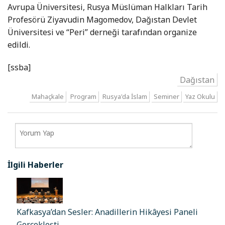
Avrupa Üniversitesi, Rusya Müslüman Halkları Tarih
Profesörü Ziyavudin Magomedov, Dağıstan Devlet
Üniversitesi ve “Peri” derneği tarafından organize
edildi.
[ssba]
Dağıstan
Mahaçkale
Program
Rusya'da İslam
Seminer
Yaz Okulu
İlgili Haberler
Kafkasya’dan Sesler: Anadillerin Hikâyesi Paneli
Gerçekleşti