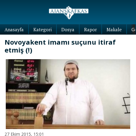
Anasayfa
Kategori
Dosya
Rapor
Makale
G
Novoyakent imamı suçunu itiraf
etmiş (!)
27 Ekim 2015, 15:01