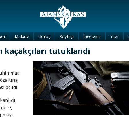
por
Makale
Görüş
Söyleşi
İnceleme
Yazı
Köşe
h kaçakçıları tutuklandı
Yazıları
Blog
Yazıları
mühimmat
gözaltına
ı açıldı.
kanlığı
 göre,
apmayı