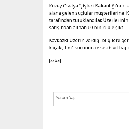
Karaçay-
Kuzey Osetya İçişleri Bakanlığı’nın re
Çerkes
alana gelen suçlular müşterilerine ‘
Krasnodar
tarafından tutuklandılar. Üzerlerini
Kray
satışından alınan 60 bin ruble çıktı”.
Kuzey
Kavkazki Uzel’in verdiği bilgilere gör
Osetya
kaçakçılığı” suçunun cezası 6 yıl hap
Stavropol
Kray
[ssba]