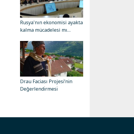
Rusya'nın ekonomisi ayakta
kalma mücadelesi mı…
Drau Facı̇ası Projesı̇’nı̇n
Değerlendı̇rmesı̇