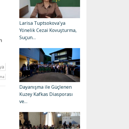
ı
Larisa Tuptsokova'ya
Yönelik Cezai Kovuşturma,
Suçun…
h
ya
ama
Dayanışma ile Güçlenen
Kuzey Kafkas Diasporası
ve…