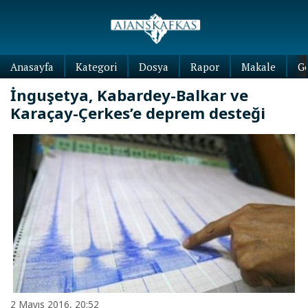
Anasayfa
Kategori
Dosya
Rapor
Makale
G
İnguşetya, Kabardey-Balkar ve
Karaçay-Çerkes’e deprem desteği
2 Mayıs 2016, 20:52