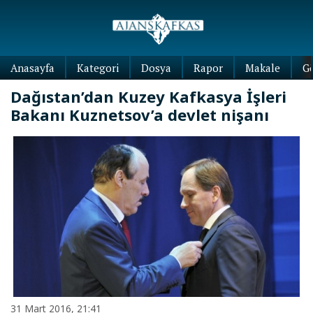
Anasayfa
Kategori
Dosya
Rapor
Makale
G
Dağıstan’dan Kuzey Kafkasya İşleri
Bakanı Kuznetsov’a devlet nişanı
31 Mart 2016, 21:41