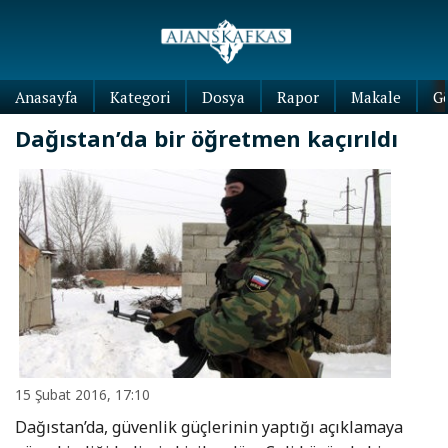
Anasayfa
Kategori
Dosya
Rapor
Makale
G
Dağıstan’da bir öğretmen kaçırıldı
15 Şubat 2016, 17:10
Dağıstan’da, güvenlik güçlerinin yaptığı açıklamaya