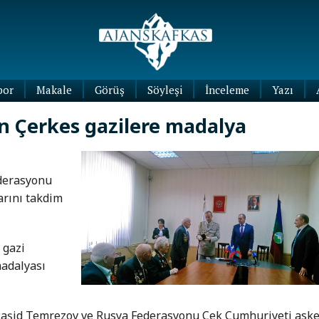
por
Makale
Görüş
Söyleşi
İnceleme
Yazı
Köşe
 Çerkes gazilere madalya
Yazıları
Blog
Yazıları
derasyonu
arını takdim
 gazi
madalyası
 Raşid Temrezov ve Rusya Federasyonu Çek Cumhuriyeti aske