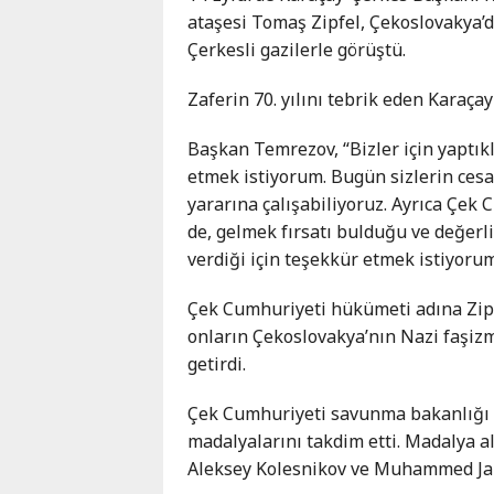
Karaçay-
ataşesi Tomaş Zipfel, Çekoslovakya’
Çerkes
Çerkesli gazilerle görüştü.
Krasnodar
Zaferin 70. yılını tebrik eden Karaça
Kray
Kuzey
Başkan Temrezov, “Bizler için yaptık
Osetya
etmek istiyorum. Bugün sizlerin cesa
Stavropol
yararına çalışabiliyoruz. Ayrıca Çek
Kray
de, gelmek fırsatı bulduğu ve değerl
verdiği için teşekkür etmek istiyorum
Çek Cumhuriyeti hükümeti adına Zipfe
onların Çekoslovakya’nın Nazi faşiz
getirdi.
Çek Cumhuriyeti savunma bakanlığı a
madalyalarını takdim etti. Madalya a
Aleksey Kolesnikov ve Muhammed Ja