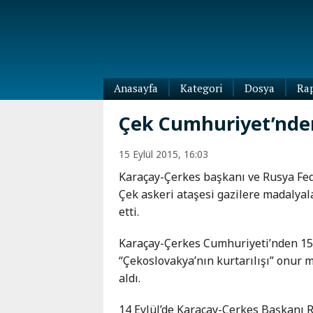
Anasayfa
Kategori
Dosya
Ra
Diaspora
Çek Cumhuriyet’nden
Dünya
Kafkasya
15 Eylül 2015, 16:03
Abhazya
Kafkas-
Karaçay-Çerkes başkanı ve Rusya Fe
Ötesi
Adıgey
Çek askeri ataşesi gazilere madalyal
Azerbaycan
Çeçenya
etti.
Ermenistan
Dağıstan
Gürcistan
Güney
Karaçay-Çerkes Cumhuriyeti’nden 15
Osetya
“Çekoslovakya’nın kurtarılışı” onur 
İnguşetya
aldı.
Kabardey-
Balkar
14 Eylül’de Karaçay-Çerkes Başkanı