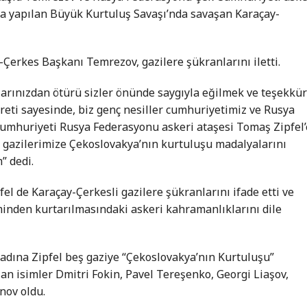
da yapılan Büyük Kurtuluş Savaşı’nda savaşan Karaçay-
y-Çerkes Başkanı Temrezov, gazilere şükranlarını iletti.
larınızdan ötürü sizler önünde saygıyla eğilmek ve teşekkü
reti sayesinde, biz genç nesiller cumhuriyetimiz ve Rusya
 Cumhuriyeti Rusya Federasyonu askeri ataşesi Tomaş Zipfel’
i gazilerimize Çekoslovakya’nın kurtuluşu madalyalarını
” dedi.
l de Karaçay-Çerkesli gazilere şükranlarını ifade etti ve
minden kurtarılmasındaki askeri kahramanlıklarını dile
dına Zipfel beş gaziye “Çekoslovakya’nın Kurtuluşu”
lan isimler Dmitri Fokin, Pavel Tereşenko, Georgi Liaşov,
nov oldu.