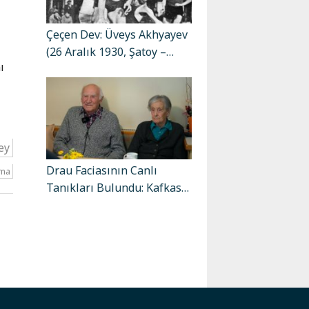
Çeçen Dev: Üveys Akhyayev
(26 Aralık 1930, Şatoy –…
ı
ey
Drau Faciasının Canlı
şma
Tanıkları Bulundu: Kafkas…