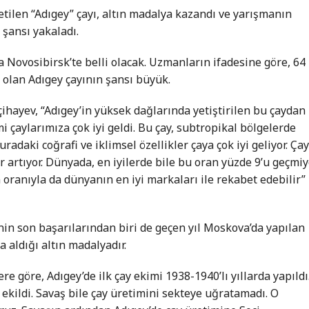
etilen “Adıgey” çayı, altın madalya kazandı ve yarışmanın
şansı yakaladı.
 Novosibirsk’te belli olacak. Uzmanların ifadesine göre, 64
 olan Adıgey çayının şansı büyük.
hayev, “Adıgey’in yüksek dağlarında yetiştirilen bu çaydan
i çaylarımıza çok iyi geldi. Bu çay, subtropikal bölgelerde
Buradaki coğrafi ve iklimsel özellikler çaya çok iyi geliyor. Ça
artıyor. Dünyada, en iyilerde bile bu oran yüzde 9’u geçmiy
 oranıyla da dünyanın en iyi markaları ile rekabet edebilir”
inin son başarılarından biri de geçen yıl Moskova’da yapılan
 aldığı altın madalyadır.
re göre, Adıgey’de ilk çay ekimi 1938-1940’lı yıllarda yapıldı
ekildi. Savaş bile çay üretimini sekteye uğratamadı. O