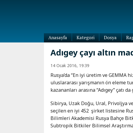
Anasayfa
Kategori
Dosya
Ra
Diaspora
Adıgey çayı altın ma
Dünya
Kafkasya
14 Ocak 2016, 19:39
Abhazya
Kafkas-
Rusya’da “En iyi üretim ve GEMMA hi
Ötesi
Adıgey
uluslararası yarışmanın ön eleme tur
Azerbaycan
Çeçenya
kazananları arasına “Adıgey” çatı da g
Ermenistan
Dağıstan
Gürcistan
Güney
Sibirya, Uzak Doğu, Ural, Privoljya v
Osetya
seçilen en iyi 452 şirket listesine R
İnguşetya
Bilimleri Akademisi Rusya Bahçe Bitk
Kabardey-
Subtropik Bitkiler Bilimsel Araştırma
Balkar