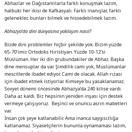
Abhazlar ve Dağıstanlılarla farklı konuşmak lazım,
halbuki her ikisi de Kafkasyalı. Farklı inanışlar, farklı
gelenekler, bunları bilmek ve hissedebilmek lazım.
Abhazya’da dini dünyasına yaklaşım nasıl?
Bizde dini problemler hiçbir şekilde yok. Bizim yüzde
65-70’imiz Ortodoks Hıristiyan. Yüzde 10-12’si
Müslüman. Her iki din grubundakiler de Abhaz. Başka
dine mensuplar da var. Şimdilik cami yok, Müslümanlar
mescitlerde ibadet ediyor. Cami de olacak. Allah rızası
için ibadet etmek istiyorlar. Kimseye bu yasaklanamaz.
Sovyet dönemi öncesinde Abhazya’da 240 kilise vardı.
Daha az kaldı. Biz hepsinin yeniden inşası için destek
vermeye çalışıyoruz.
Beşinci ve onuncu asrın mabetleri
var.
İnsan çok şeye katlanabilir. Ama inanca saygısızlığa
katlanamaz. Siyasetçilerin bununla oynamaması lazım,