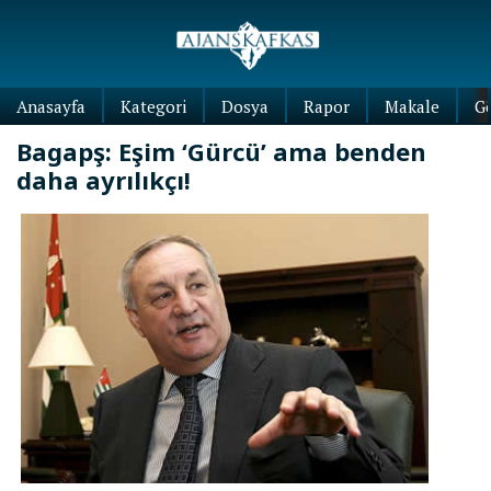
Anasayfa
Kategori
Dosya
Rapor
Makale
G
Bagapş: Eşim ‘Gürcü’ ama benden
daha ayrılıkçı!