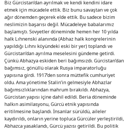
Biz Gürcistan’dan ayrılmak ve kendi kendini idare
etmek için mücadele ettik. Biz bunu savaştan ve çok
ağır dönemden geçerek elde ettik. Bu sadece bizim
neslimizin başarısı değil. Mücadeleye babalarımız
başlamıştı. Sovyetler döneminde hemen her 10 yılda
halk Lıhnenski alanında (Abhaz halk kongrelerinin
yapıldığı Lıhnı köyündeki eski bir yer) toplandı ve
Gürcistan’dan ayrılma meselesini gündeme getirdi.
Çünkü Abhazya eskiden beri bağımsızdı. Gürcistan’dan
bağımsız, gönüllü olarak Rusya imparatorluğu
yapısına girdi. 1917’den sonra müttefik cumhuriyet
oldu. Ama yönetime Stalin’in gelmesiyle Abhazlar
bağımsızlıklarından mahrum bırakıldı. Abhazya,
Gürcistan yapısı içine dahil edildi. Beria döneminde
halkın asimilasyonu, Gürcü etnik yapısında
eritilmesine başlandı. İnsanlar sürüldü, aileler
kaydırıldı, onların yerine topluca Gürcüler yerleştirildi,
Abhazca yasaklandı, Gürcü yazısı getirildi. Bu politik