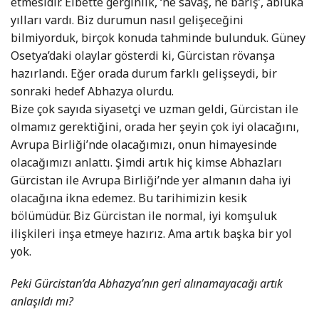
etmesidir. Elbette gerginlik, ‘ne savaş, ne barış’, abluka
yılları vardı. Biz durumun nasıl gelişeceğini
bilmiyorduk, birçok konuda tahminde bulunduk. Güney
Osetya’daki olaylar gösterdi ki, Gürcistan rövanşa
hazırlandı. Eğer orada durum farklı gelişseydi, bir
sonraki hedef Abhazya olurdu.
Bize çok sayıda siyasetçi ve uzman geldi, Gürcistan ile
olmamız gerektiğini, orada her şeyin çok iyi olacağını,
Avrupa Birliği’nde olacağımızı, onun himayesinde
olacağımızı anlattı. Şimdi artık hiç kimse Abhazları
Gürcistan ile Avrupa Birliği’nde yer almanın daha iyi
olacağına ikna edemez. Bu tarihimizin kesik
bölümüdür. Biz Gürcistan ile normal, iyi komşuluk
ilişkileri inşa etmeye hazırız. Ama artık başka bir yol
yok.
Peki Gürcistan’da Abhazya’nın geri alınamayacağı artık
anlaşıldı mı?