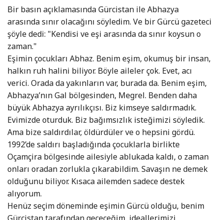
Bir basın açıklamasında Gürcistan ile Abhazya
arasında sınır olacağını söyledim. Ve bir Gürcü gazeteci
şöyle dedi: "Kendisi ve eşi arasında da sınır koysun o
zaman."
Eşimin çocukları Abhaz. Benim eşim, okumuş bir insan,
halkın ruh halini biliyor. Böyle aileler çok. Evet, acı
verici. Orada da yakınların var, burada da. Benim eşim,
Abhazya’nın Gal bölgesinden, Megrel. Benden daha
büyük Abhazya ayrılıkçısı. Biz kimseye saldırmadık.
Evimizde oturduk. Biz bağımsızlık isteğimizi söyledik.
Ama bize saldırdılar, öldürdüler ve o hepsini gördü.
1992’de saldırı başladığında çocuklarla birlikte
Oçamçira bölgesinde ailesiyle ablukada kaldı, o zaman
onları oradan zorlukla çıkarabildim. Savaşın ne demek
olduğunu biliyor. Kısaca ailemden sadece destek
alıyorum.
Henüz seçim döneminde eşimin Gürcü olduğu, benim
Gürcistan tarafından geçeceğim, ideallerimizi