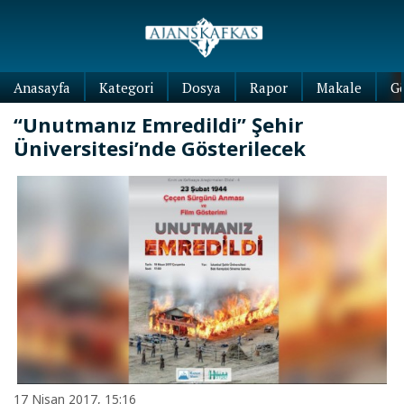
Anasayfa
Kategori
Dosya
Rapor
Makale
G
“Unutmanız Emredildi” Şehir
Üniversitesi’nde Gösterilecek
17 Nisan 2017, 15:16