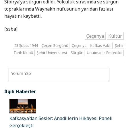
Sibirya’ya sürgün edildi. Yolculuk sırasında ve sürgün
topraklarında Waynakh nüfusunun yarıdan fazlası
hayatını kaybetti.
[ssba]
Çeçenya
Kültür
23 Şubat 1944
Çeçen Sürgünü
Çeçenya
Kafkas Vakfı
Şehir
Tarih Klubü
Şehir Üniversitesi
Sürgün
Unutmanız Emredildi
İlgili Haberler
Kafkasya’dan Sesler: Anadillerin Hikâyesi Paneli
Gerçekleşti