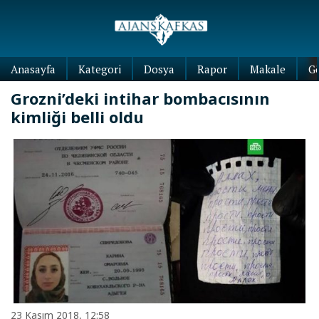
Anasayfa
Kategori
Dosya
Rapor
Makale
G
Grozni’deki intihar bombacısının
kimliği belli oldu
23 Kasım 2018, 12:58