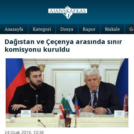
Anasayfa
Kategori
Dosya
Rapor
Makale
G
Dağıstan ve Çeçenya arasında sınır
komisyonu kuruldu
24 Ocak 2019, 10:38