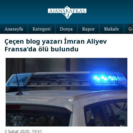
Anasayfa
Kategori
Dosya
Rapor
Makale
G
Çeçen blog yazarı İmran Aliyev
Fransa’da ölü bulundu
2 Şubat 2020, 19:51