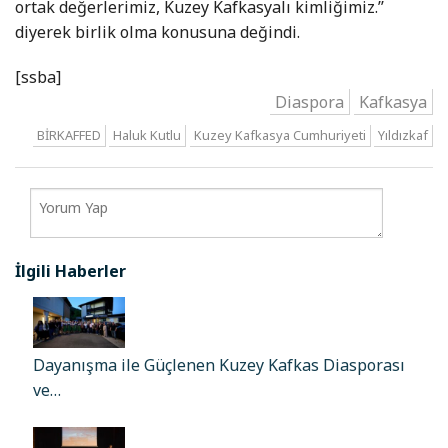
ortak değerlerimiz, Kuzey Kafkasyalı kimliğimiz.’’
diyerek birlik olma konusuna değindi.
[ssba]
Diaspora
Kafkasya
BİRKAFFED
Haluk Kutlu
Kuzey Kafkasya Cumhuriyeti
Yıldızkaf
İlgili Haberler
Dayanışma ile Güçlenen Kuzey Kafkas Diasporası
ve…