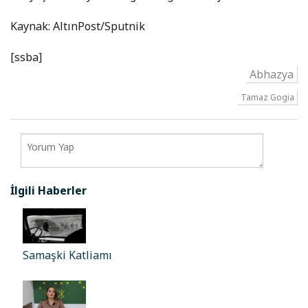
Kaynak: AltınPost/Sputnik
[ssba]
Abhazya
Tamaz Gogia
İlgili Haberler
Samaşki Katliamı