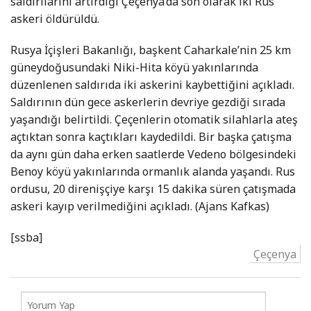
saldırılarını artırdığı Çeçenya’da son olarak iki Rus
askeri öldürüldü.
Rusya İçişleri Bakanlığı, başkent Caharkale’nin
25 km
güneydoğusundaki Niki-Hita köyü yakınlarında
düzenlenen saldırıda iki askerini kaybettiğini açıkladı.
Saldırının dün gece askerlerin devriye gezdiği sırada
yaşandığı belirtildi. Çeçenlerin otomatik silahlarla ateş
açtıktan sonra kaçtıkları kaydedildi. Bir başka çatışma
da aynı gün daha erken saatlerde Vedeno bölgesindeki
Benoy köyü yakınlarında ormanlık alanda yaşandı. Rus
ordusu, 20 direnişçiye karşı 15 dakika süren çatışmada
askeri kayıp verilmediğini açıkladı. (Ajans Kafkas)
[ssba]
Çeçenya