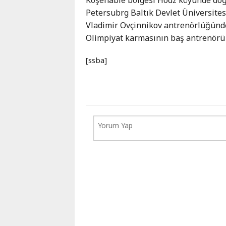
Karaçay-
Petersubrg Baltık Devlet Üniversite
Çerkes
Vladimir Ovçinnikov antrenörlüğünde 
Krasnodar
Olimpiyat karmasının baş antrenörü
Kray
Kuzey
[ssba]
Osetya
Stavropol
Kray