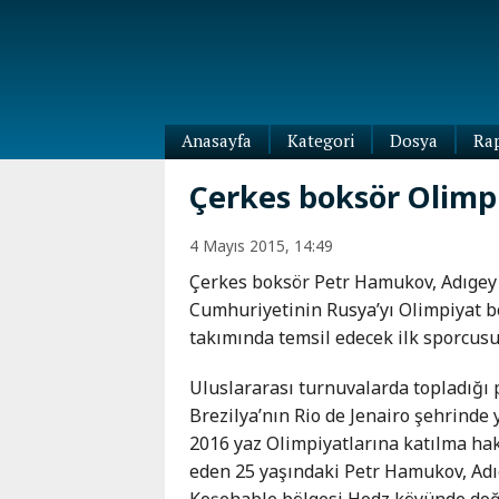
Anasayfa
Kategori
Dosya
Ra
Diaspora
Çerkes boksör Olimpi
Dünya
Kafkasya
4 Mayıs 2015, 14:49
Abhazya
Kafkas-
Çerkes boksör Petr Hamukov, Adıgey
Ötesi
Adıgey
Cumhuriyetinin Rusya’yı Olimpiyat 
Azerbaycan
Çeçenya
takımında temsil edecek ilk sporcusu
Ermenistan
Dağıstan
Gürcistan
Güney
Uluslararası turnuvalarda topladığı 
Osetya
Brezilya’nın Rio de Jenairo şehrinde 
İnguşetya
2016 yaz Olimpiyatlarına katılma hak
Kabardey-
eden 25 yaşındaki Petr Hamukov, Adı
Balkar
Koşehable bölgesi Hodz köyünde doğ