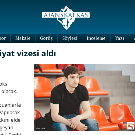
por
Makale
Görüş
Söyleşi
İnceleme
Yazı
Köşe
yat vizesi aldı
Yazıları
Blog
Yazıları
boks
 olacak.
puanlarla
yapılacak
kını elde
gey’in
du. Sankt-