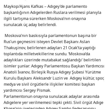
Maykop/Ajans Kafkas – Adıgey’de parlamento
başkanlığının Adıgelerden Ruslara verilmesi planıyla
ilgili tartışma sürerken Moskova’nın onayına
sunulacak üç aday belirlendi.
Moskova’nın baskısıyla parlamentonun başına bir
Rus’un geçmesini isteyen Devlet Başkanı Aslan
Thakuşinov, belirlenen adayları 21 Ocak’ta yaptığı
toplantıda milletvekillerine sundu. ‘Moskova’da
adaylıkları üzerinde mutabakat sağlandığı’ belirtilen
isimler şunlar: Adıgey Parlamentosu Başkan Yardımcısı
Anatoli İvanov, Birleşik Rusya Adıgey Şubesi Yürütme
Kurulu Başkanı Aleksandr Luzin ve
Adıgey kültür, spor,
medya ve sivil örgütlerle ilişkiler komitesi başkan
yardımcısı Sergey Pismak.
Parlamentonun onayına sunulacak adaylar arasında
Adıgelere yer verilmemesi tepki çekti. Sivil örgüt Adıge
Khase’nin üyelerinden Adıgey Sambo Federasyonu