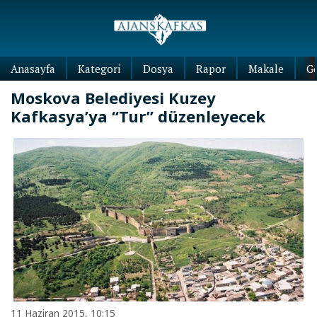
Anasayfa
Kategori
Dosya
Rapor
Makale
G
Moskova Belediyesi Kuzey
Kafkasya’ya “Tur” düzenleyecek
11 Haziran 2015, 10:15