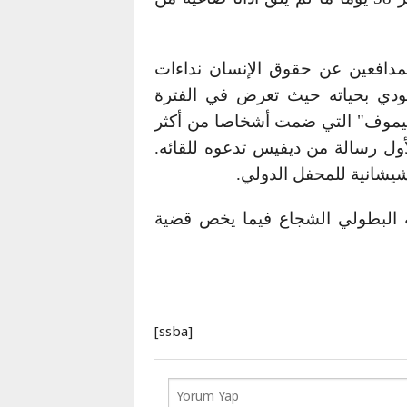
Karaçay-
Çerkes
Krasnodar
لمدافعين عن حقوق الإنسان نداءات
Kray
يودي بحياته حيث تعرض في الفترة
Kuzey
راهيموف" التي ضمت أشخاصا من أكثر
Osetya
الأول رسالة من ديفيس تدعوه للقائه.
Stavropol
شيشانية للمحفل الدولي.
Kray
ه البطولي الشجاع فيما يخص قضية
[ssba]