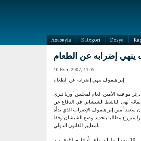
Anasayfa
Kategori
Dosya
Ra
Diaspora
 ينهي إضرابه عن الطعام
Dünya
Kafkasya
10 Ekim 2007, 11:05
Abhazya
Kafkas-
إبراهيموف ينهي إضرابه عن الطعام
Ötesi
Adıgey
Azerbaycan
Çeçenya
إثر موافقة الأمين العام لمجلس أوربا تيري
Ermenistan
Dağıstan
قائه أنهى الناشط الشيشاني في الدفاع عن
Gürcistan
Güney
ن سعيد أمين إبراهيموف الإضراب الذي بدأه
Osetya
اسبورغ مطالبا بتحديد وضع الشيشان وفقا
İnguşetya
لمعايير القانون الدولي.
Kabardey-
Balkar
وكان إبراهيموف قد أعلن مرارا أنه لن ينهِ إضرابه الذي استمر 38 يوما ما لم يلق أذانا صاغية من