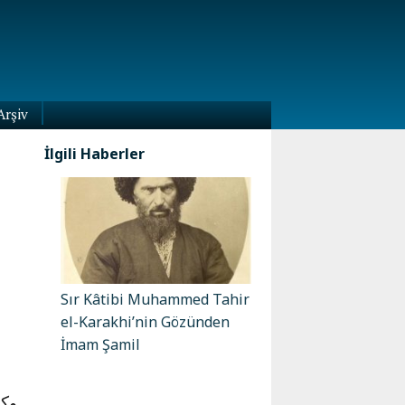
Arşiv
İlgili Haberler
Sır Kâtibi Muhammed Tahir
el-Karakhi’nin Gözünden
ع
İmam Şamil