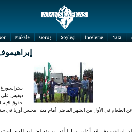
por
Makale
Görüş
Söyleşi
İnceleme
Yazı
Köşe
إبراهيموف
Yazıları
Blog
Yazıları
ستراسبورغ ـ 
ديفيس على ل
حقوق الإنسا
ن الطعام في الأول من الشهر الماضي أمام مبنى مجلس أوربا في ستر