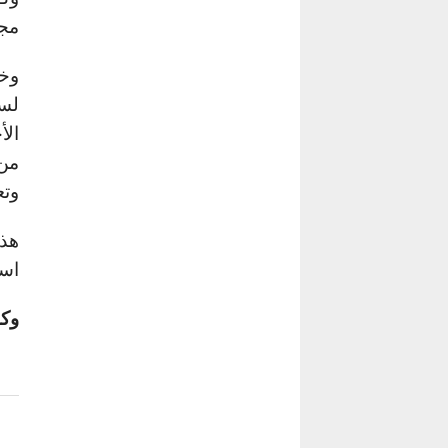
مجل
وخل
لسع
الأ
وتع
هذا
است
وكا