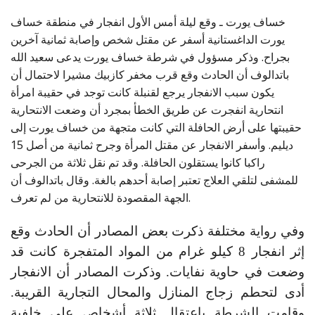
خساف يورت ـ وقع ليلة أمس الأول انفجار في منطقة خساف
يورت الداغستانية أسفر عن مقتل شخص وإصابة ثمانية آخرين
بجراح. وذكر مسؤول في شرطة خساف يورت يدعى سعيد الله
باتدالوف أن الحادث وقع قرب مخفر كازبيك مشيرا لاحتمال أن
يكون سبب الانفجار يرجع لقنبلة كانت توجد في حقيبة امرأة
انتحارية انفجرت عن طريق الخطأ بمجرد أن وضعت الانتحارية
حقيبتها على أرض الحافلة التي كانت متجهة من خساف يورت إلى
ديليم. وأسفر الانفجار عن مقتل المرأة وجرح ثمانية من أصل 15
راكبا كانوا يستقلون الحافلة. وقد تم نقل ثلاثة من الجرحى
للمشفى لتلقي العلاج تعتبر إصابة أحدهم بالغة. وقال باتدالوف أن
الجهة المقصودة للانتحارية من لم تعرف.
وفي رواية مختلفة ذكرت بعض المصادر أن الحادث وقع
إثر انفجار 8 كيلو غرام من المواد المتفجرة كانت قد
وضعت في حاوية نفايات. وذكرت المصادر أن الانفجار
أدى لتحطم زجاج المنازل والمحال التجارية القريبة.
وقامت الشرطة باعتقال ثلاثة أشخاص على خلفية