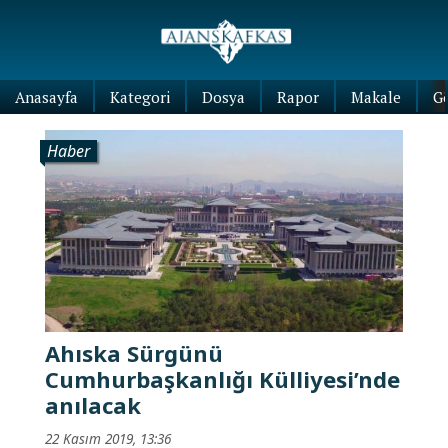
Anasayfa
Kategori
Dosya
Rapor
Makale
G
Haber
Ahıska Sürgünü
Cumhurbaşkanlığı Külliyesi’nde
anılacak
22 Kasım 2019, 13:36