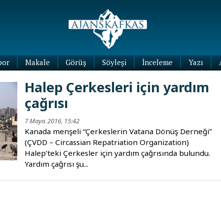
por
Makale
Görüş
Söyleşi
İnceleme
Yazı
Köşe
Halep Çerkesleri için yardım
Yazıları
çağrısı
Blog
Yazıları
7 Mayıs 2016, 15:42
Kanada menşeli “Çerkeslerin Vatana Dönüş Derneği”
(ÇVDD – Circassian Repatriation Organization)
Halep’teki Çerkesler için yardım çağrısında bulundu.
Yardım çağrısı şu...