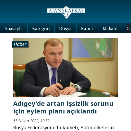
Anasayfa
Kategori
Dosya
Rapor
Makale
G
Haber
Adıgey’de artan işsizlik sorunu
için eylem planı açıklandı
13 Nisan 2022, 10:52
Rusya Federasyonu hükümeti, Batılı ülkelerin