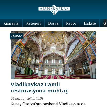
Anasayfa
Kategori
Dosya
Rapor
Makale
G
Haber
Vladikavkaz Camii
restorasyona muhtaç
24 Haziran 2015, 15:09
Kuzey Osetya’nın başkenti Vladikavkaz’da