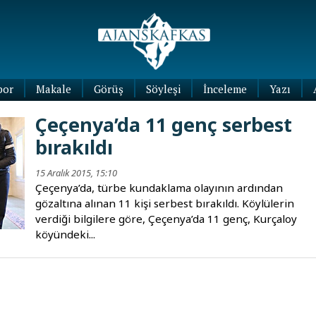
por
Makale
Görüş
Söyleşi
İnceleme
Yazı
Köşe
Çeçenya’da 11 genç serbest
Yazıları
bırakıldı
Blog
Yazıları
15 Aralık 2015, 15:10
Çeçenya’da, türbe kundaklama olayının ardından
gözaltına alınan 11 kişi serbest bırakıldı. Köylülerin
verdiği bilgilere göre, Çeçenya’da 11 genç, Kurçaloy
köyündeki...