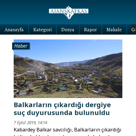
Anasayfa
Kategori
Dosya
Rapor
Makale
G
Haber
Balkarların çıkardığı dergiye
suç duyurusunda bulunuldu
7 Eylül 2019, 14:14
Kabardey Balkar savcılığı, Balkarların çıkardığı