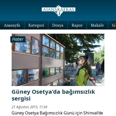
Anasayfa
Kategori
Dosya
Rapor
Makale
G
Haber
Güney Osetya’da bağımsızlık
sergisi
21 Ağustos 2015, 11:34
Güney Osetya Bağımsızlık Günü için Shinval’de